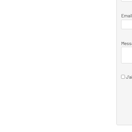
Emai
Mess
J’a