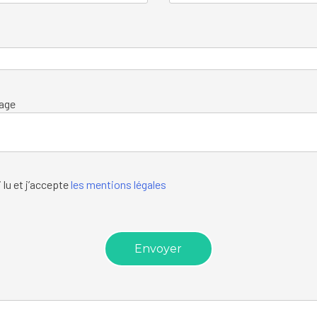
l
age
i lu et j’accepte
les mentions légales